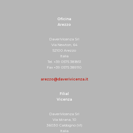
Oficina
Arezzo
DaveriVicenza Srl
Via Newton, 64
52100 Arezzo
Italia
Tel. +39 0575 381851
Fax +39 0575 389110
arezzo@daverivicenza.it
Filial
Vicenza
DaveriVicenza Srl
Via Istrana, 10
36030 Caldogno (VI)
Italia