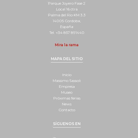
Parque Joyero Fase 2
Local 16 ctra
Palma del Rio KM 3.3
14005 Cordoba,
España
Tel. +34 857 891440
Mira la rama
MAPA DEL SITIO
Inicio
Massimo Sassoli
Empresa
Museo
Próximas ferias
News
Contacto
SÍGUENOS EN