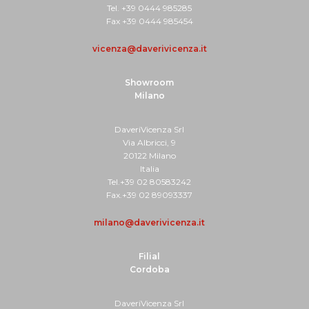
Tel. +39 0444 985285
Fax +39 0444 985454
vicenza@daverivicenza.it
Showroom
Milano
DaveriVicenza Srl
Via Albricci, 9
20122 Milano
Italia
Tel.+39 02 80583242
Fax.+39 02 89093337
milano@daverivicenza.it
Filial
Cordoba
DaveriVicenza Srl