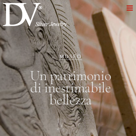
MUSEO
Un patrimonio
di inestimabile
bellezza