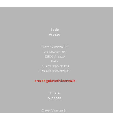
Sede
Arezzo
DaveriVicenza Srl
Via Newton, 64
52100 Arezzo
Italia
Tel. +39 0575 381851
Fax +39 0575 389110
arezzo@daverivicenza.it
Filiale
Vicenza
DaveriVicenza Srl