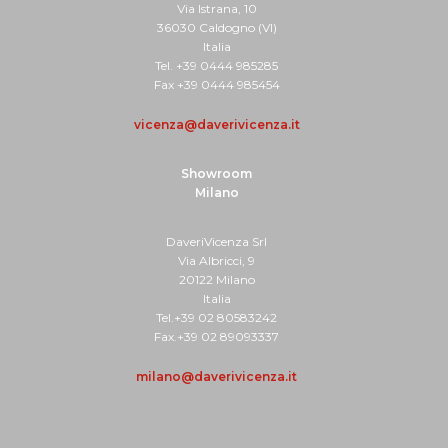
Via Istrana, 10
36030 Caldogno (VI)
Italia
Tel. +39 0444 985285
Fax +39 0444 985454
vicenza@daverivicenza.it
Showroom
Milano
DaveriVicenza Srl
Via Albricci, 9
20122 Milano
Italia
Tel.+39 02 80583242
Fax.+39 02 89093337
milano@daverivicenza.it