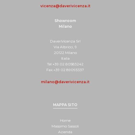
vicenza@daverivicenza.it
Showroom
Milano
DaveriVicenza Srl
Via Albricci, 9
20122 Milano
Italia
Tel.+39 02 80583242
Fax.+39 02 89093337
milano@daverivicenza.it
MAPPA SITO
Home
Massimo Sassoli
Azienda