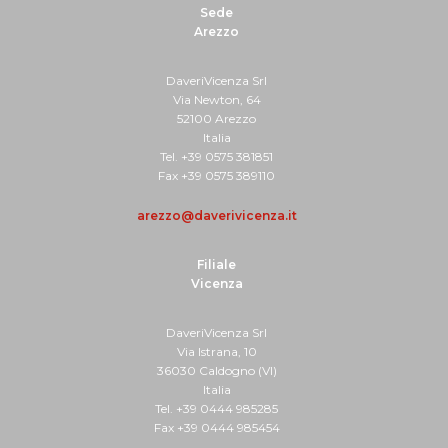
Sede
Arezzo
DaveriVicenza Srl
Via Newton, 64
52100 Arezzo
Italia
Tel. +39 0575 381851
Fax +39 0575 389110
arezzo@daverivicenza.it
Filiale
Vicenza
DaveriVicenza Srl
Via Istrana, 10
36030 Caldogno (VI)
Italia
Tel. +39 0444 985285
Fax +39 0444 985454